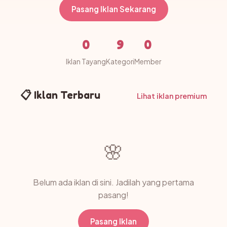
Pasang Iklan Sekarang
0
9
0
Iklan Tayang
Kategori
Member
📋 Iklan Terbaru
Lihat iklan premium
🌸
Belum ada iklan di sini. Jadilah yang pertama
pasang!
Pasang Iklan