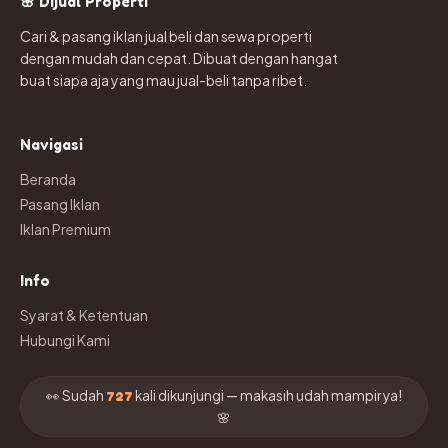
🌸 Dijual Properti
Cari & pasang iklan jual beli dan sewa properti
dengan mudah dan cepat. Dibuat dengan hangat
buat siapa aja yang mau jual-beli tanpa ribet.
Navigasi
Beranda
Pasang Iklan
Iklan Premium
Info
Syarat & Ketentuan
Hubungi Kami
👀 Sudah
kali dikunjungi — makasih udah mampir ya!
727
🌸