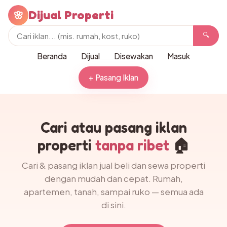
Dijual Properti
🌸
🔍
Beranda
Dijual
Disewakan
Masuk
+ Pasang Iklan
Cari atau pasang iklan
properti
tanpa ribet
🏠
Cari & pasang iklan jual beli dan sewa properti
dengan mudah dan cepat. Rumah,
apartemen, tanah, sampai ruko — semua ada
di sini.