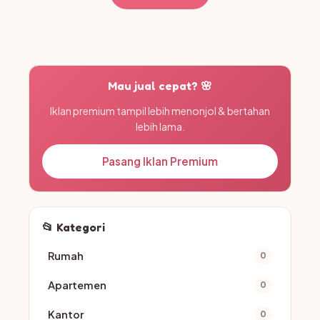
Mau jual cepat? 🌸
Iklan premium tampil lebih menonjol & bertahan
lebih lama.
Pasang Iklan Premium
📂 Kategori
Rumah
0
Apartemen
0
Kantor
0